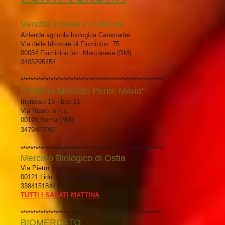
Vendita Diretta in Azienda
Azienda agricola biologica Caramadre
Via delle Idrovore di Fiumicino. 75
00054 Fiumicino loc. Maccarese (RM)
3405295454
*********************************************************
"Galleria Mercato Ponte Milvio"
Ingresso 19 - box 21
Via Riano. s.n.c.
00191 Roma (RM),
3479487092
*********************************************************
Mercato Biologico di Ostia
Via Pietro Rosa
00121 Lido di Ostia (Roma)
3384151844
TUTTI I SABATI
MATTINA
*********************************************************
BIOMERCATO